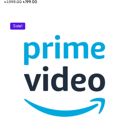
৳
1,999.00
৳
199.00
Sale!