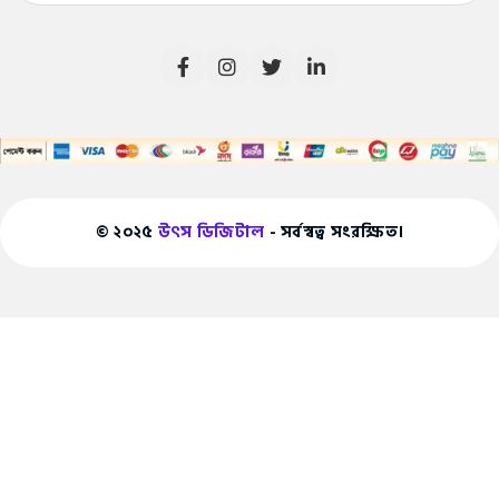
© ২০২৫
উৎস ডিজিটাল
- সর্বস্বত্ব সংরক্ষিত।