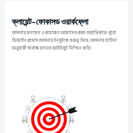
ক্লায়েন্ট-ফোকাসড ওয়ার্কফ্লো
আপনার মতামত ও প্রয়োজন আমাদের প্রথম অগ্রাধিকার। পুরো
ডিজাইন প্রসেসে আপনার ইনপুটকে গুরুত্ব দিয়ে, আপনার চাহিদা
অনুযায়ী সর্বোচ্চ মানের আউটপুট নিশ্চিত করি।