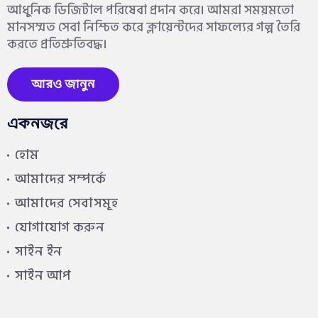
আধুনিক ডিজিটাল পরিষেবা প্রদান করে। আমরা সময়মতো
মানসম্মত সেবা নিশ্চিত করে ক্লায়েন্টদের সাফল্যের গল্প তৈরি
করতে প্রতিশ্রুতিবদ্ধ।
আরও জানুন
একনজরে
হোম
আমাদের সম্পর্কে
আমাদের সেবাসমূহ
যোগাযোগ করুন
সাইন ইন
সাইন আপ