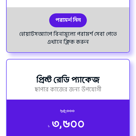
পরামর্শ নিন
হোয়াটসঅ্যাপে বিনামূল্যে পরামর্শ সেবা পেতে
এখানে ক্লিক করুন
প্রিন্ট রেডি প্যাকেজ
ছাপার কাজের জন্য উপযোগী
৳৫,০০০
৩,৫০০
৳