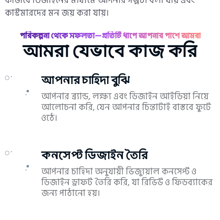
কীভাবে ডিজাইনের মাধ্যমে আপনার গল্পটা বলা যায় এবং
কাস্টমারদের মন জয় করা যায়।
পরিকল্পনা থেকে সফলতা—প্রতিটি ধাপে আপনার পাশে আমরা
আমরা যেভাবে কাজ করি
আপনার চাহিদা বুঝি
01
আপনার ব্র্যান্ড, লক্ষ্য এবং ডিজাইন আইডিয়া নিয়ে
আলোচনা করি, যেন আপনার চিন্তাটাই বাস্তবে ফুটে
ওঠে।
কনসেপ্ট ডিজাইন তৈরি
02
আপনার চাহিদা অনুযায়ী ভিজ্যুয়াল কনসেপ্ট ও
ডিজাইন ড্রাফট তৈরি করি, যা রিভিউ ও ফিডব্যাকের
জন্য পাঠানো হয়।