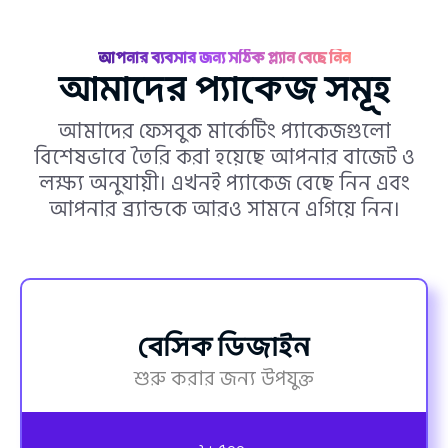
আপনার ব্যবসার জন্য সঠিক প্ল্যান বেছে নিন
আমাদের প্যাকেজ সমূহ
আমাদের ফেসবুক মার্কেটিং প্যাকেজগুলো
বিশেষভাবে তৈরি করা হয়েছে আপনার বাজেট ও
লক্ষ্য অনুযায়ী। এখনই প্যাকেজ বেছে নিন এবং
আপনার ব্র্যান্ডকে আরও সামনে এগিয়ে নিন।
বেসিক ডিজাইন
শুরু করার জন্য উপযুক্ত