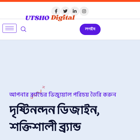
লগইন
আপনার ব্র্যান্ডের ভিজ্যুয়াল পরিচয় তৈরি করুন
দৃষ্টিনন্দন ডিজাইন,
শক্তিশালী ব্র্যান্ড