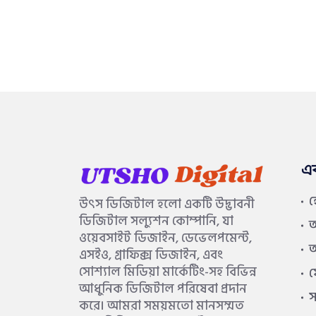
এ
উৎস ডিজিটাল হলো একটি উদ্ভাবনী
ডিজিটাল সল্যুশন কোম্পানি, যা
আ
ওয়েবসাইট ডিজাইন, ডেভেলপমেন্ট,
আ
এসইও, গ্রাফিক্স ডিজাইন, এবং
সোশ্যাল মিডিয়া মার্কেটিং-সহ বিভিন্ন
আধুনিক ডিজিটাল পরিষেবা প্রদান
স
করে। আমরা সময়মতো মানসম্মত