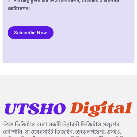
📈
পারফেক্ট টুলস ফর লিড জেনারেশন, মার্কেটিং ও বিজনেস
অটোমেশন!
Subscribe Now
উৎস ডিজিটাল হলো একটি উদ্ভাবনী ডিজিটাল সল্যুশন
কোম্পানি, যা ওয়েবসাইট ডিজাইন, ডেভেলপমেন্ট, এসইও,