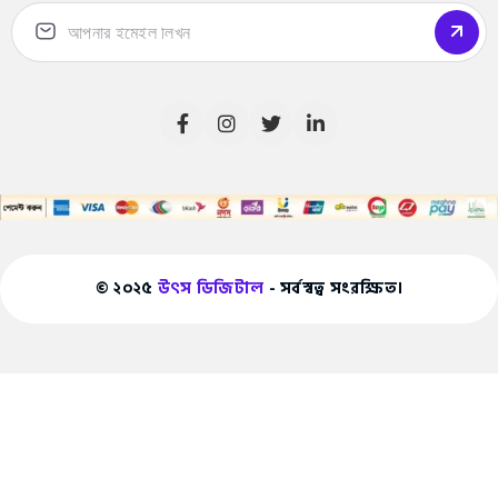
© ২০২৫
উৎস ডিজিটাল
- সর্বস্বত্ব সংরক্ষিত।