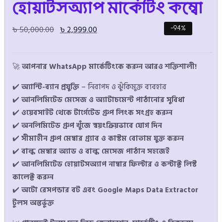
হোয়াটসঅ্যাপ মার্কেটিং কম্বো
৳
50,000.00
৳
2,999.00
-94%
🚀
আপনার WhatsApp মার্কেটিংকে করুন আরও শক্তিশালী!
✔️
অ্যান্টি-ব্যান প্রযুক্তি
– নিরাপদ ও ঝুঁকিমুক্ত ব্যবহার
✔️
আনলিমিটেড মেসেজ ও অ্যাটাচমেন্ট পাঠানোর সুবিধা
✔️
ওয়েবসাইট থেকে টার্গেটেড গ্রুপ লিংক সংগ্রহ করুন
✔️
অনলিমিটেড গ্রুপ খুঁজে স্বয়ংক্রিয়ভাবে যোগ দিন
✔️
সীমাহীন গ্রুপ মেম্বার গ্র্যাব ও কাস্টম বোতাম যুক্ত করুন
✔️
বাল্ক মেম্বার অ্যাড ও বাল্ক মেসেজ পাঠান সহজেই
✔️
আনলিমিটেড হোয়াটসঅ্যাপ নাম্বার ফিল্টার ও কন্টাক্ট লিস্ট
কালেক্ট করুন
✔️
অটো রেসপন্ডার বট এবং Google Maps Data Extractor
টুলস অন্তর্ভুক্ত