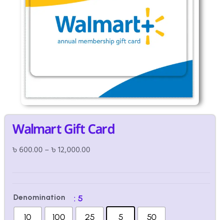
Walmart Gift Card
৳
600.00
–
৳
12,000.00
Denomination
: 5
10
100
25
5
50