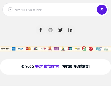
© ২০২৫
উৎস ডিজিটাল
- সর্বস্বত্ব সংরক্ষিত।