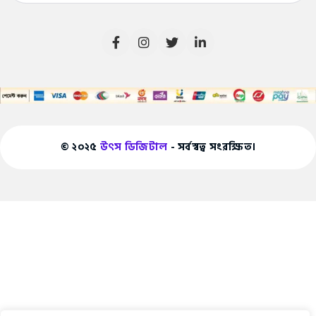
© ২০২৫
উৎস ডিজিটাল
- সর্বস্বত্ব সংরক্ষিত।