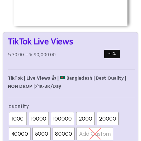
TikTok Live Views
৳
30.00
–
৳
90,000.00
-11%
TikTok | Live Views
👍
|
Bangladesh | Best Quality |
NON DROP |
⚡
1K-3K/Day
quantity
1000
10000
100000
2000
20000
40000
5000
80000
Add Custom