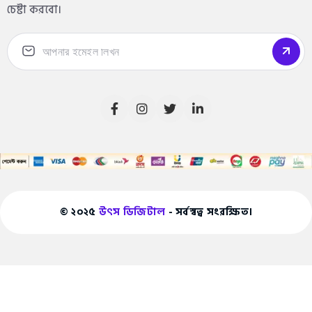
চেষ্টা করবো।
© ২০২৫
উৎস ডিজিটাল
- সর্বস্বত্ব সংরক্ষিত।