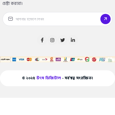
চেষ্টা করবো।
© ২০২৫
উৎস ডিজিটাল
- সর্বস্বত্ব সংরক্ষিত।