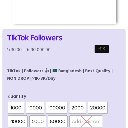
TikTok Followers
৳
30.00
–
৳
90,000.00
-11%
TikTok | Followers
👍
|
Bangladesh | Best Quality |
NON DROP |
⚡
1K-3K/Day
quantity
1000
10000
100000
2000
20000
40000
5000
80000
Add Custom