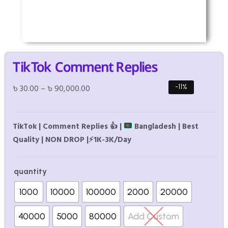
TikTok Comment Replies
৳
30.00
–
৳
90,000.00
-11%
TikTok | Comment Replies
👍
|
Bangladesh | Best
Quality | NON DROP |
⚡
1K-3K/Day
quantity
1000
10000
100000
2000
20000
40000
5000
80000
Add Custom