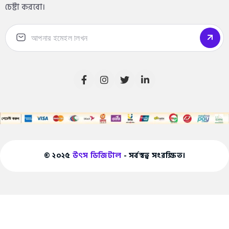
চেষ্টা করবো।
© ২০২৫
উৎস ডিজিটাল
- সর্বস্বত্ব সংরক্ষিত।