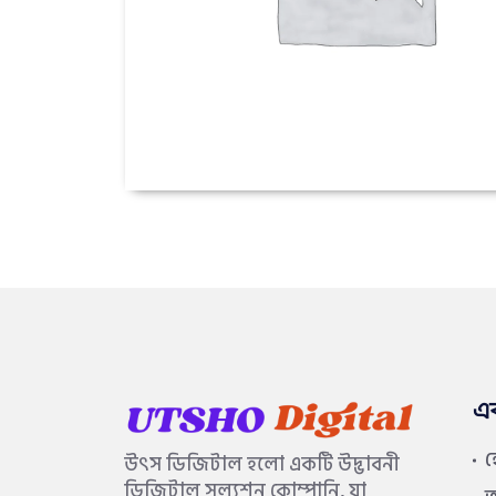
এ
উৎস ডিজিটাল হলো একটি উদ্ভাবনী
ডিজিটাল সল্যুশন কোম্পানি, যা