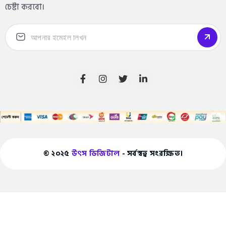
চেষ্টা করবো।
© ২০২৫
উৎস ডিজিটাল
- সর্বস্বত্ব সংরক্ষিত।