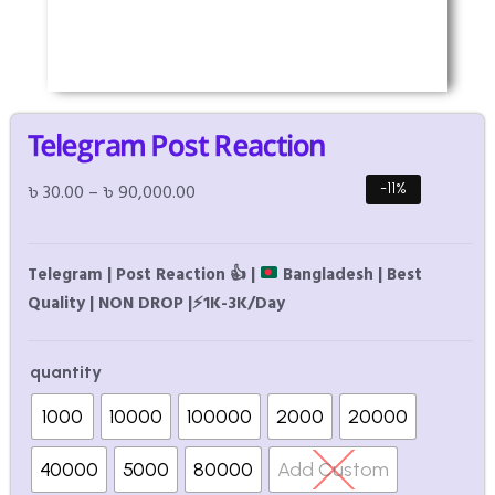
Telegram Post Reaction
৳
30.00
–
৳
90,000.00
-11%
Telegram | Post Reaction
👍
|
Bangladesh | Best
Quality | NON DROP |
⚡
1K-3K/Day
quantity
1000
10000
100000
2000
20000
40000
5000
80000
Add Custom