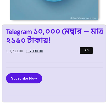
Telegram ১০,০০০ মেম্বার – মাত্র
২১৯০ টাকায়!
৳
3,723.00
৳
2,190.00
-41%
Subscribe Now