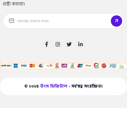
চেষ্টা করবো।
© ২০২৫
উৎস ডিজিটাল
- সর্বস্বত্ব সংরক্ষিত।