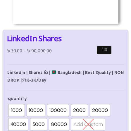
LinkedIn Shares
৳
30.00
–
৳
90,000.00
-11%
LinkedIn | Shares
👍
|
Bangladesh | Best Quality | NON
DROP |
⚡
1K-3K/Day
quantity
1000
10000
100000
2000
20000
40000
5000
80000
Add Custom