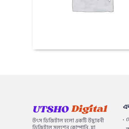
এ
উৎস ডিজিটাল হলো একটি উদ্ভাবনী
ডিজিটাল সল্যুশন কোম্পানি, যা