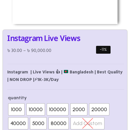
Instagram Live Views
৳
30.00
–
৳
90,000.00
-11%
Instagram | Live Views
👍
|
Bangladesh | Best Quality
| NON DROP |
⚡
1K-3K/Day
quantity
1000
10000
100000
2000
20000
40000
5000
80000
Add Custom