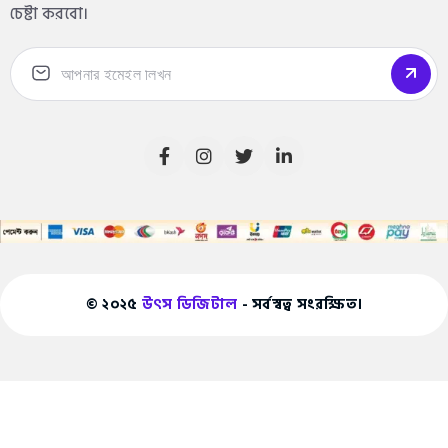
চেষ্টা করবো।
© ২০২৫
উৎস ডিজিটাল
- সর্বস্বত্ব সংরক্ষিত।