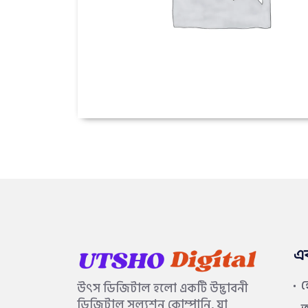
এ
উৎস ডিজিটাল হলো একটি উদ্ভাবনী
ডিজিটাল সল্যুশন কোম্পানি, যা