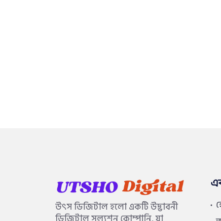
এ
উৎস ডিজিটাল হলো একটি উদ্ভাবনী
ডিজিটাল সল্যুশন কোম্পানি, যা