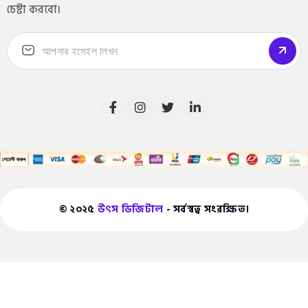
চেষ্টা করবো।
© ২০২৫
উৎস ডিজিটাল
- সর্বস্বত্ব সংরক্ষিত।