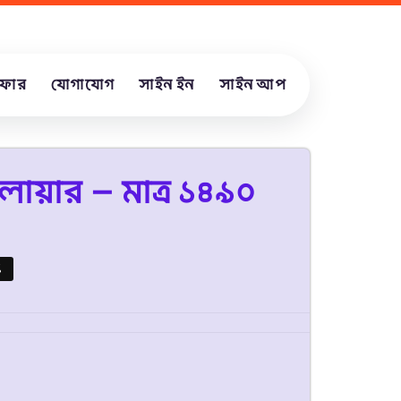
ফার
যোগাযোগ
সাইন ইন
সাইন আপ
য়ার – মাত্র ১৪৯০
%