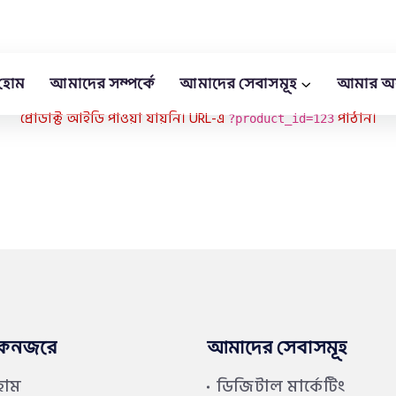
হোম
আমাদের সম্পর্কে
আমাদের সেবাসমূহ
আমার অ
প্রোডাক্ট আইডি পাওয়া যায়নি। URL-এ
পাঠান।
?product_id=123
কনজরে
আমাদের সেবাসমূহ
হোম
ডিজিটাল মার্কেটিং