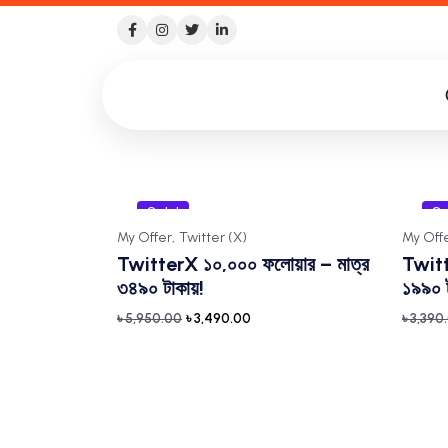
Sale!
Sa
My Offer,
Twitter (X)
My Offe
TwitterX ১০,০০০ ফলোয়ার – মাত্র
Twitt
৩৪৯০ টাকায়!
১৯৯০ ট
৳
5,950.00
৳
3,490.00
৳
3,390